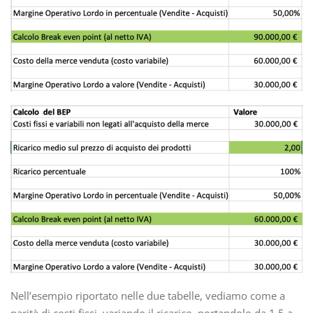
Nell’esempio riportato nelle due tabelle, vediamo come a
parità di costi fissi, variando il ricarico, portandolo da 1,5 a