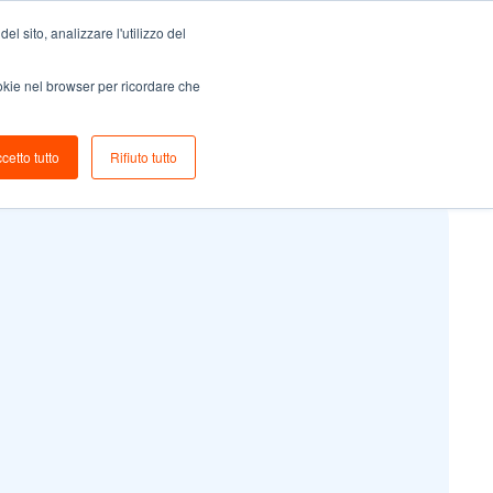
l sito, analizzare l'utilizzo del
zzi
ookie nel browser per ricordare che
cetto tutto
Rifiuto tutto
Prova iKyber