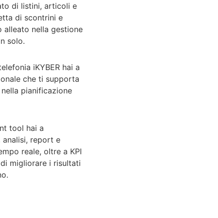
 di listini, articoli e
etta di scontrini e
o alleato nella gestione
n solo.
telefonia iKYBER hai a
onale che ti supporta
 nella pianificazione
t tool hai a
analisi, report e
empo reale, oltre a KPI
i migliorare i risultati
no.