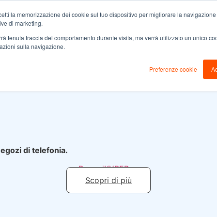
cetti la memorizzazione dei cookie sul tuo dispositivo per migliorare la navigazione de
tive di marketing.
Guide
Chi siamo
Contatti
Pre
verrà tenuta traccia del comportamento durante visita, ma verrà utilizzato un unico c
mazioni sulla navigazione.
Preferenze cookie
Ac
egozi di telefonia.
Prova iKYBER
Scopri di più